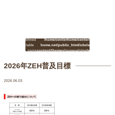
:
一
Undefined
/home/centerhome/center-
on
覧
Warning
variable
home.net/public_html/site/wp-
41
line
へ
$cat_name
content/themes/sugaya/single.php
戻
in
る
2026年ZEH普及目標
2026.06.03