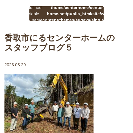
:
一
Undefined
/home/centerhome/center-
on
覧
Warning
variable
home.net/public_html/site/wp-
41
line
へ
$cat_name
content/themes/sugaya/single.php
戻
in
る
香取市にるセンターホームの
スタッフブログ５
2026.05.29