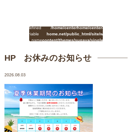
:
一
Undefined
/home/centerhome/center-
on
覧
Warning
variable
home.net/public_html/site/wp-
41
line
へ
$cat_name
content/themes/sugaya/single.php
戻
in
る
HP お休みのお知らせ
2026.08.03