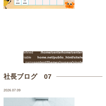
:
一
Undefined
/home/centerhome/center-
on
覧
Warning
variable
home.net/public_html/site/wp-
41
line
へ
$cat_name
content/themes/sugaya/single.php
戻
in
る
社長ブログ 07
2026.07.09