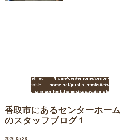
:
一
Undefined
/home/centerhome/center-
on
覧
Warning
variable
home.net/public_html/site/wp-
41
line
へ
$cat_name
content/themes/sugaya/single.php
戻
in
る
香取市にあるセンターホーム
のスタッフブログ１
2026.05.29