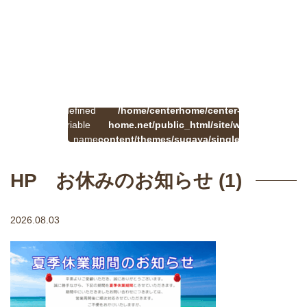
:
一
Undefined
/home/centerhome/center-
on
覧
Warning
variable
home.net/public_html/site/wp-
41
line
へ
$cat_name
content/themes/sugaya/single.php
戻
in
る
HP お休みのお知らせ (1)
2026.08.03