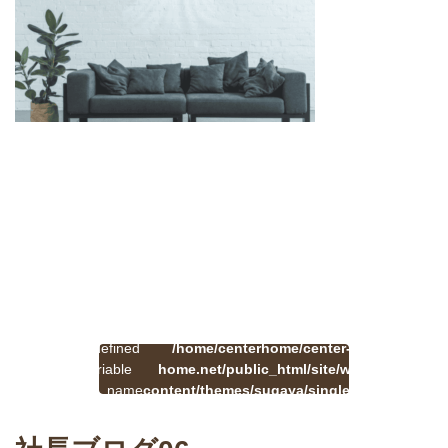
:
一
Undefined
/home/centerhome/center-
on
覧
Warning
variable
home.net/public_html/site/wp-
41
line
へ
$cat_name
content/themes/sugaya/single.php
戻
in
る