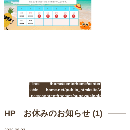
:
一
Undefined
/home/centerhome/center-
on
覧
Warning
variable
home.net/public_html/site/wp-
41
line
へ
$cat_name
content/themes/sugaya/single.php
戻
in
る
HP お休みのお知らせ (1)