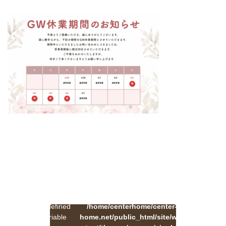
:
一
Undefined
/home/centerhome/center-
on
覧
Warning
variable
home.net/public_html/site/wp-
41
line
へ