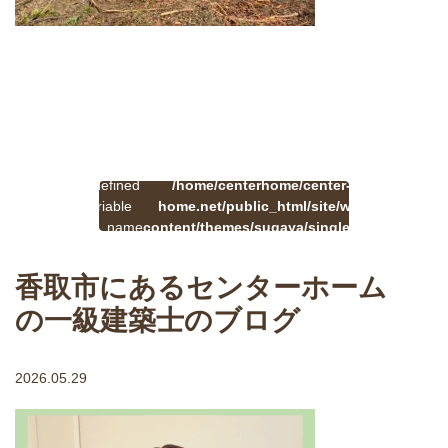
:
一
Undefined
/home/centerhome/center-
on
覧
Warning
variable
home.net/public_html/site/wp-
41
line
へ
$cat_name
content/themes/sugaya/single.php
戻
in
る
香取市にあるセンターホーム
の一級建築士のブログ
2026.05.29