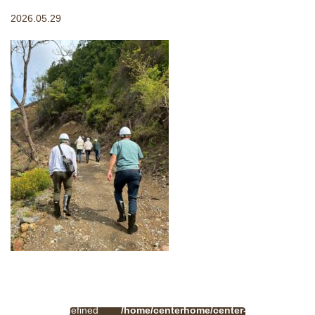
2026.05.29
:
一
Undefined
/home/centerhome/center-