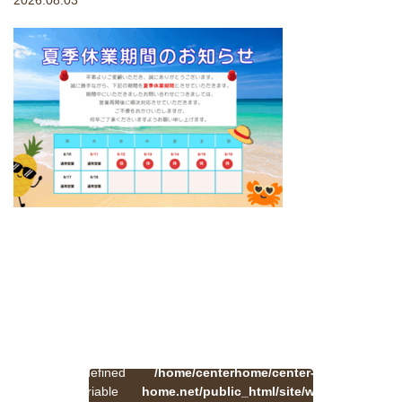
2026.08.03
:
一
Undefined
/home/centerhome/center-
on
覧
Warning
variable
home.net/public_html/site/wp-
41
line
へ