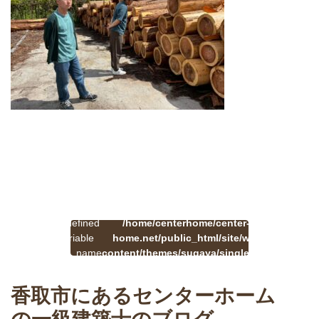
:
一
Undefined
/home/centerhome/center-
on
覧
Warning
variable
home.net/public_html/site/wp-
41
line
へ
$cat_name
content/themes/sugaya/single.php
戻
in
る
香取市にあるセンターホーム