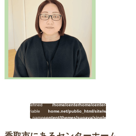
:
一
Undefined
/home/centerhome/center-
on
覧
Warning
variable
home.net/public_html/site/wp-
41
line
へ
$cat_name
content/themes/sugaya/single.php
戻
in
る
香取市にあるセンターホーム