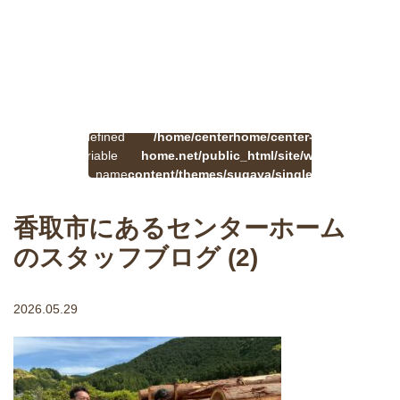
:
一
Undefined
/home/centerhome/center-
on
覧
Warning
variable
home.net/public_html/site/wp-
41
line
へ
$cat_name
content/themes/sugaya/single.php
戻
in
る
香取市にあるセンターホーム
のスタッフブログ (2)
2026.05.29