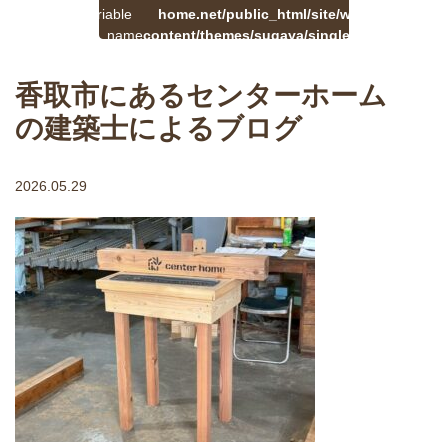
on
覧
Warning
variable
home.net/public_html/site/wp-
41
line
へ
$cat_name
content/themes/sugaya/single.php
戻
in
る
香取市にあるセンターホーム
の建築士によるブログ
2026.05.29