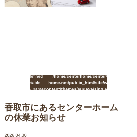
:
一
Undefined
/home/centerhome/center-
on
覧
Warning
variable
home.net/public_html/site/wp-
41
line
へ
$cat_name
content/themes/sugaya/single.php
戻
in
る
香取市にあるセンターホーム
の休業お知らせ
2026.04.30