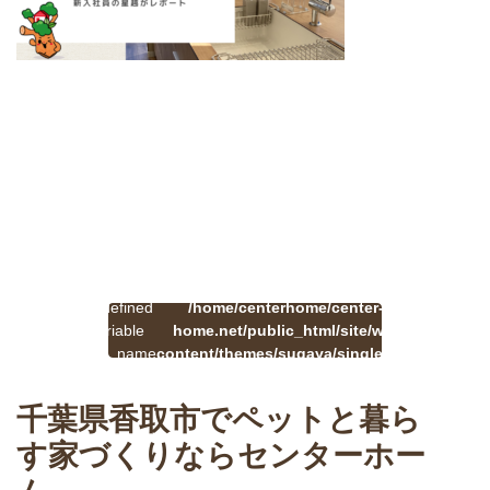
:
一
Undefined
/home/centerhome/center-
on
覧
Warning
variable
home.net/public_html/site/wp-
41
line
へ
$cat_name
content/themes/sugaya/single.php
戻
in
る
千葉県香取市でペットと暮ら
す家づくりならセンターホー