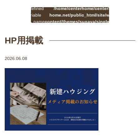
:
一
Undefined
/home/centerhome/center-
on
覧
Warning
variable
home.net/public_html/site/wp-
41
line
へ
$cat_name
content/themes/sugaya/single.php
戻
in
る
HP用掲載
2026.06.08