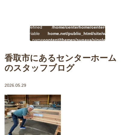
:
一
Undefined
/home/centerhome/center-
on
覧
Warning
variable
home.net/public_html/site/wp-
41
line
へ
$cat_name
content/themes/sugaya/single.php
戻
in
る
香取市にあるセンターホーム
のスタッフブログ
2026.05.29