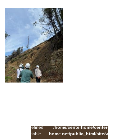
:
一
Undefined
/home/centerhome/center-
on
覧
Warning
variable
home.net/public_html/site/wp-
41
line
へ