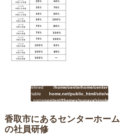
:
一
Undefined
/home/centerhome/center-
on
覧
Warning
variable
home.net/public_html/site/wp-
41
line
へ
$cat_name
content/themes/sugaya/single.php
戻
in
る
香取市にあるセンターホーム
の社員研修