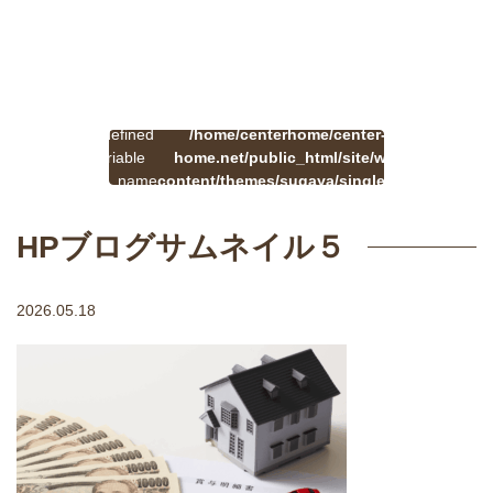
:
一
Undefined
/home/centerhome/center-
on
覧
Warning
variable
home.net/public_html/site/wp-
41
line
へ
$cat_name
content/themes/sugaya/single.php
戻
in
る
HPブログサムネイル５
2026.05.18