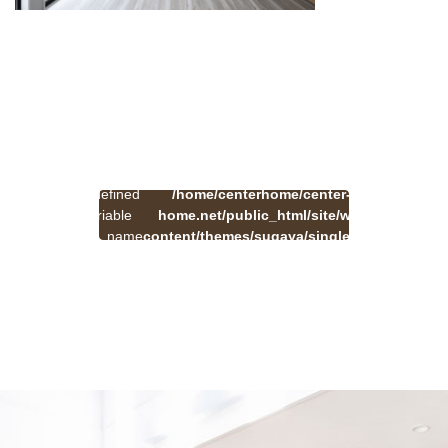
:
一
Undefined
/home/centerhome/center-
on
覧
Warning
variable
home.net/public_html/site/wp-
41
line
へ
$cat_name
content/themes/sugaya/single.php
戻
in
る