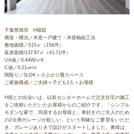
千葉県旭市 H様邸
構造・構法／木造一戸建て・木造軸組工法
敷地面積／515㎡（156坪）
延床面積/137.87㎡（41.71坪）
UA値／0.44W/㎡K
C値／0.21㎠/㎡
間取り／5LDK＋小上がり畳スペース
ご家族構成／ご夫婦＋子ども2人＋お母様
H様との出会いは、以前センターホームで注文住宅の施工
をご依頼いただいたお客様からのご紹介です。「シンプル
モダンな家で、同居するお母様と、車好きのご主人のため
の2台用ガレージが欲しい」という明確なご要望をいただ
き、ガレージありきで設計がスタートしました。奥様は、