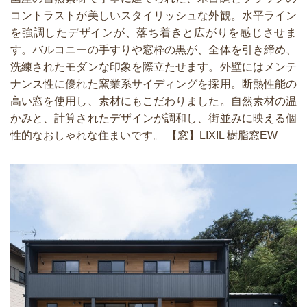
コントラストが美しいスタイリッシュな外観。水平ライン
を強調したデザインが、落ち着きと広がりを感じさせま
す。バルコニーの手すりや窓枠の黒が、全体を引き締め、
洗練されたモダンな印象を際立たせます。外壁にはメンテ
ナンス性に優れた窯業系サイディングを採用。断熱性能の
高い窓を使用し、素材にもこだわりました。自然素材の温
かみと、計算されたデザインが調和し、街並みに映える個
性的なおしゃれな住まいです。 【窓】LIXIL 樹脂窓EW