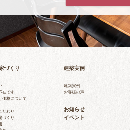
家づくり
建築実例
い
建築実例
不在です
お客様の声
と価格について
お知らせ
こだわり
イベント
場づくり
用