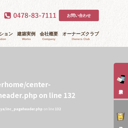
お問い合わせ
ｰション
建築実例
会社概要
オーナーズクラブ
tion
Works
Company
Owners Club
erhome/center-
header.php
on line
132
aya/inc_pageheader.php
on line
132