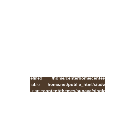
:
一
Undefined
/home/centerhome/center-
on
覧
Warning
variable
home.net/public_html/site/wp-
41
line
へ
$cat_name
content/themes/sugaya/single.php
戻
in
る