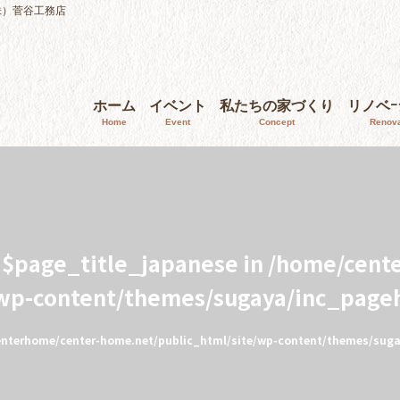
株）菅谷工務店
ホーム
イベント
私たちの家づくり
リノベ
Home
Event
Concept
Renova
e $page_title_japanese in
/home/cent
/wp-content/themes/sugaya/inc_page
nterhome/center-home.net/public_html/site/wp-content/themes/sug