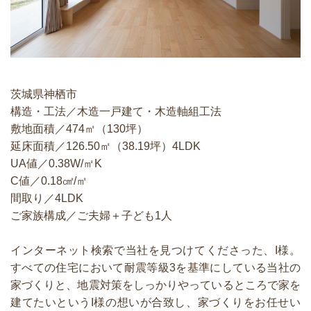
茨城県神栖市
構造・工法／木造一戸建て・木造軸組工法
敷地面積／474㎡（130坪）
延床面積／126.50㎡（38.19坪）4LDK
UA値／0.38W/㎡K
C値／0.18㎠/㎡
間取り／4LDK
ご家族構成／ご夫婦＋子ども1人
インターネット検索で当社を見つけてくださった、I様。
すべての住宅において耐震等級3を基準にしている当社の
家づくりと、地震対策をしっかりやっているところで家を
建てたいというI様の想いが合致し、家づくりをお任せい