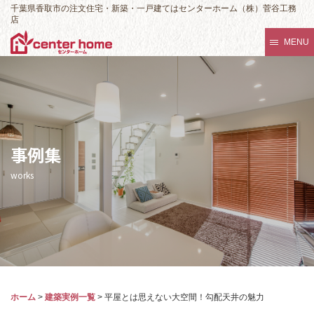
千葉県香取市の注文住宅・新築・一戸建てはセンターホーム（株）菅谷工務
店
MENU
事例集
works
ホーム
>
建築実例一覧
>
平屋とは思えない大空間！勾配天井の魅力