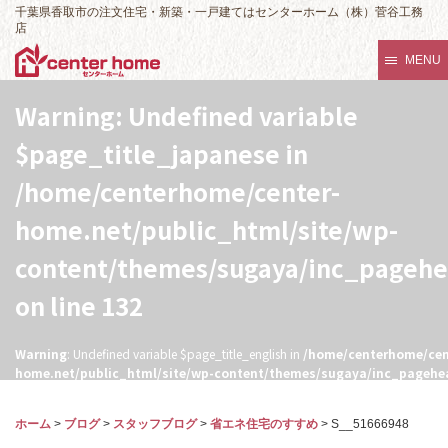
千葉県香取市の注文住宅・新築・一戸建てはセンターホーム（株）菅谷工務
店
MENU
Warning
: Undefined variable
$page_title_japanese in
/home/centerhome/center-
home.net/public_html/site/wp-
content/themes/sugaya/inc_pageh
on line
132
Warning
: Undefined variable $page_title_english in
/home/centerhome/cen
home.net/public_html/site/wp-content/themes/sugaya/inc_pagehe
132
ホーム
>
ブログ
>
スタッフブログ
>
省エネ住宅のすすめ
>
S__51666948