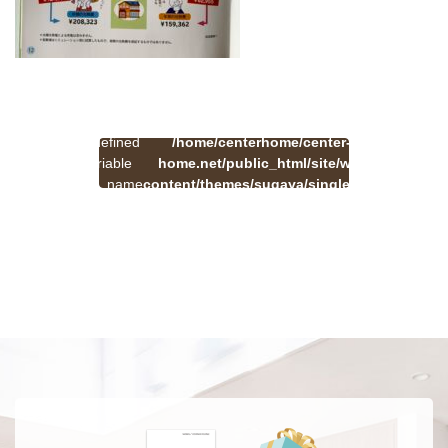
:
一
Undefined
/home/centerhome/center-
on
覧
Warning
variable
home.net/public_html/site/wp-
41
line
へ
$cat_name
content/themes/sugaya/single.php
戻
in
る