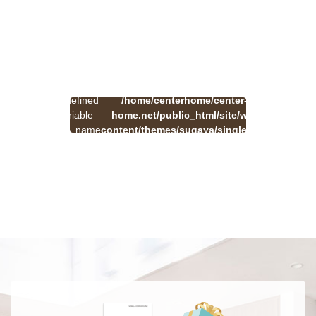
:
一
Undefined
/home/centerhome/center-
on
覧
Warning
variable
home.net/public_html/site/wp-
41
line
へ
$cat_name
content/themes/sugaya/single.php
戻
in
る