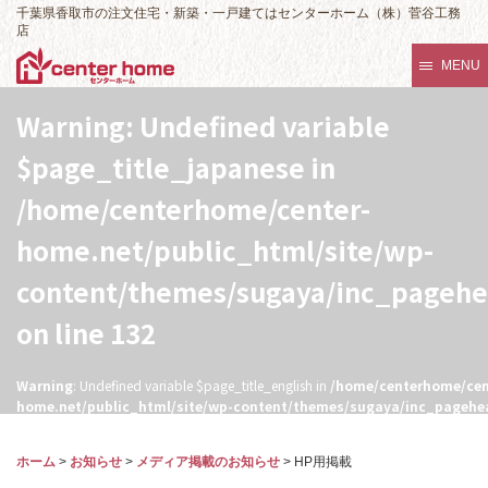
千葉県香取市の注文住宅・新築・一戸建てはセンターホーム（株）菅谷工務
店
MENU
Warning
: Undefined variable
$page_title_japanese in
/home/centerhome/center-
home.net/public_html/site/wp-
content/themes/sugaya/inc_pageh
on line
132
Warning
: Undefined variable $page_title_english in
/home/centerhome/cen
home.net/public_html/site/wp-content/themes/sugaya/inc_pagehe
132
ホーム
>
お知らせ
>
メディア掲載のお知らせ
>
HP用掲載