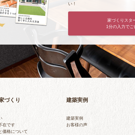
い！
家づくりスタ
1分の入力でご
家づくり
建築実例
い
建築実例
不在です
お客様の声
と価格について