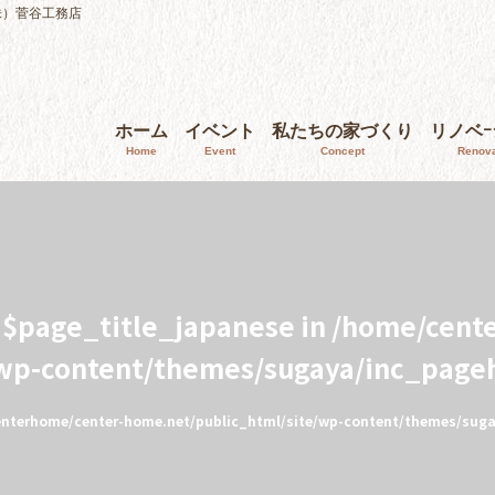
株）菅谷工務店
ホーム
イベント
私たちの家づくり
リノベ
Home
Event
Concept
Renova
e $page_title_japanese in
/home/cent
/wp-content/themes/sugaya/inc_page
nterhome/center-home.net/public_html/site/wp-content/themes/sug