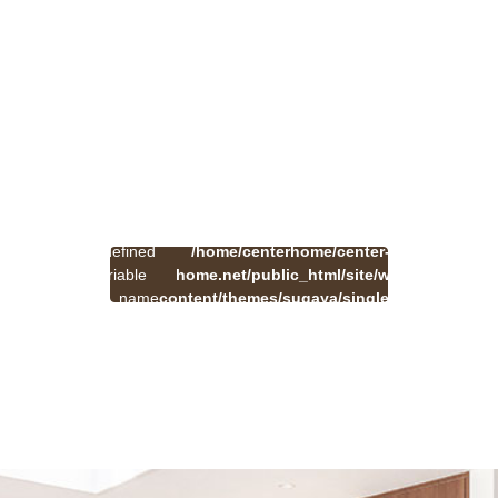
:
一
Undefined
/home/centerhome/center-
on
覧
Warning
variable
home.net/public_html/site/wp-
41
line
へ
$cat_name
content/themes/sugaya/single.php
戻
in
る