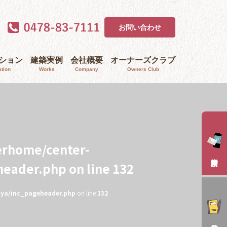
お問い合わせ
ｰション
建築実例
会社概要
オーナーズクラブ
tion
Works
Company
Owners Club
erhome/center-
header.php
on line
132
aya/inc_pageheader.php
on line
132