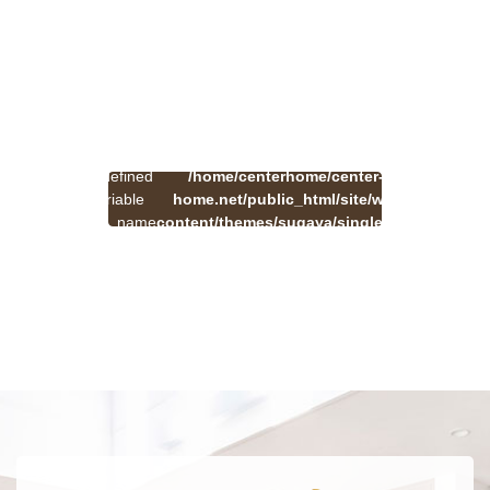
:
一
Undefined
/home/centerhome/center-
on
覧
Warning
variable
home.net/public_html/site/wp-
41
line
へ
$cat_name
content/themes/sugaya/single.php
戻
in
る