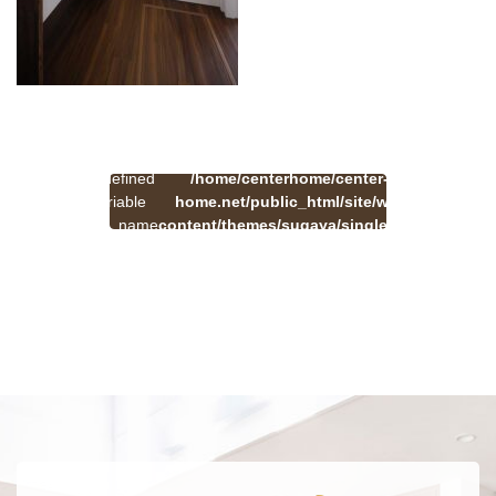
:
一
Undefined
/home/centerhome/center-
on
覧
Warning
variable
home.net/public_html/site/wp-
41
line
へ
$cat_name
content/themes/sugaya/single.php
戻
in
る