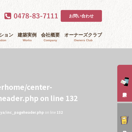
お問い合わせ
ｰション
建築実例
会社概要
オーナーズクラブ
tion
Works
Company
Owners Club
erhome/center-
header.php
on line
132
aya/inc_pageheader.php
on line
132