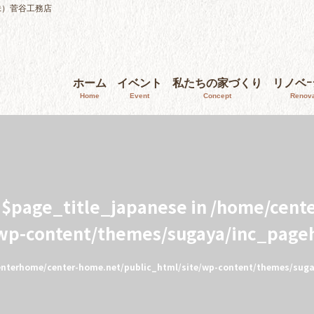
株）菅谷工務店
ホーム
イベント
私たちの家づくり
リノベ
Home
Event
Concept
Renova
e $page_title_japanese in
/home/cent
/wp-content/themes/sugaya/inc_page
nterhome/center-home.net/public_html/site/wp-content/themes/sug