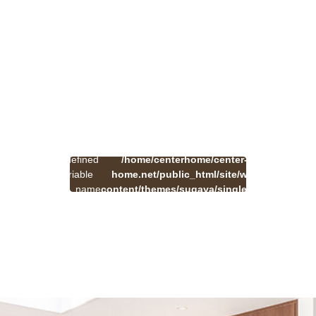
:
一
Undefined
/home/centerhome/center-
on
覧
Warning
variable
home.net/public_html/site/wp-
41
line
へ
$cat_name
content/themes/sugaya/single.php
戻
in
る