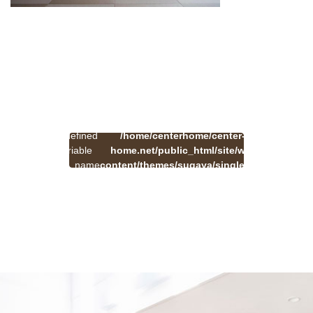
:
一
Undefined
/home/centerhome/center-
on
覧
Warning
variable
home.net/public_html/site/wp-
41
line
へ
$cat_name
content/themes/sugaya/single.php
戻
in
る