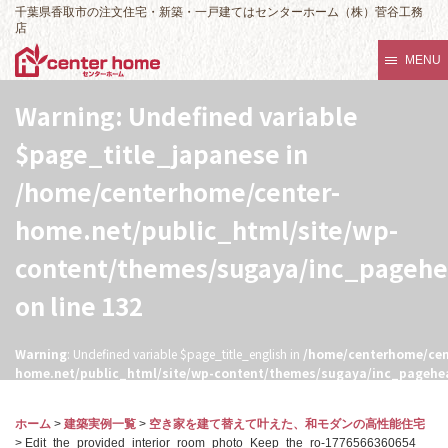
千葉県香取市の注文住宅・新築・一戸建てはセンターホーム（株）菅谷工務
店
MENU
Warning
: Undefined variable
$page_title_japanese in
/home/centerhome/center-
home.net/public_html/site/wp-
content/themes/sugaya/inc_pageh
on line
132
Warning
: Undefined variable $page_title_english in
/home/centerhome/cen
home.net/public_html/site/wp-content/themes/sugaya/inc_pagehe
132
ホーム
>
建築実例一覧
>
空き家を建て替えて叶えた、和モダンの高性能住宅
>
Edit_the_provided_interior_room_photo_Keep_the_ro-1776566360654