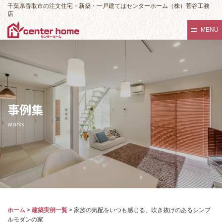
千葉県香取市の注文住宅・新築・一戸建てはセンターホーム（株）菅谷工務
店
MENU
事例集
works
ホーム
>
建築実例一覧
>
家族の気配をいつも感じる、吹き抜けのあるシンプ
ルモダンの家