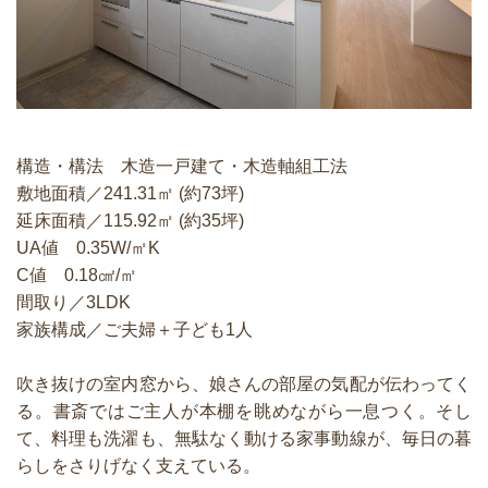
構造・構法 木造一戸建て・木造軸組工法
敷地面積／241.31㎡ (約73坪)
延床面積／115.92㎡ (約35坪)
UA値 0.35W/㎡K
C値 0.18㎠/㎡
間取り／3LDK
家族構成／ご夫婦＋子ども1人
吹き抜けの室内窓から、娘さんの部屋の気配が伝わってく
る。書斎ではご主人が本棚を眺めながら一息つく。そし
て、料理も洗濯も、無駄なく動ける家事動線が、毎日の暮
らしをさりげなく支えている。