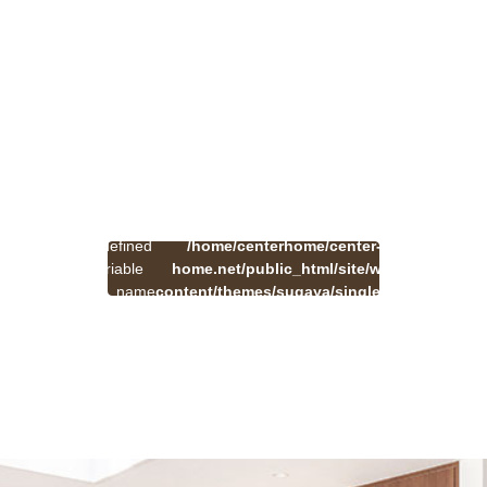
:
一
Undefined
/home/centerhome/center-
on
覧
Warning
variable
home.net/public_html/site/wp-
41
line
へ
$cat_name
content/themes/sugaya/single.php
戻
in
る