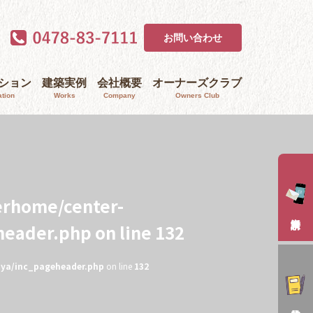
お問い合わせ
ｰション
建築実例
会社概要
オーナーズクラブ
tion
Works
Company
Owners Club
erhome/center-
header.php
on line
132
aya/inc_pageheader.php
on line
132