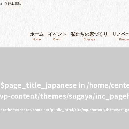
株）菅谷工務店
ホーム
イベント
私たちの家づくり
リノベ
Home
Event
Concept
Renova
e $page_title_japanese in
/home/cent
/wp-content/themes/sugaya/inc_page
nterhome/center-home.net/public_html/site/wp-content/themes/sug