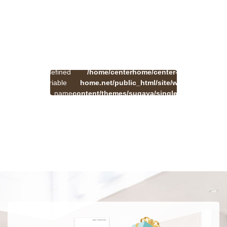
:
一
Undefined
/home/centerhome/center-
on
覧
Warning
variable
home.net/public_html/site/wp-
41
line
へ
$cat_name
content/themes/sugaya/single.php
戻
in
る