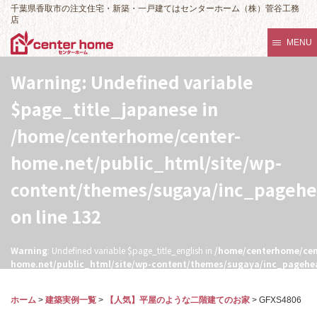
千葉県香取市の注文住宅・新築・一戸建てはセンターホーム（株）菅谷工務
店
MENU
Warning
: Undefined variable
$page_title_japanese in
/home/centerhome/center-
home.net/public_html/site/wp-
content/themes/sugaya/inc_pageh
on line
132
Warning
: Undefined variable $page_title_english in
/home/centerhome/cen
home.net/public_html/site/wp-content/themes/sugaya/inc_pagehe
132
ホーム
>
建築実例一覧
>
【人気】平屋のような二階建てのお家
>
GFXS4806