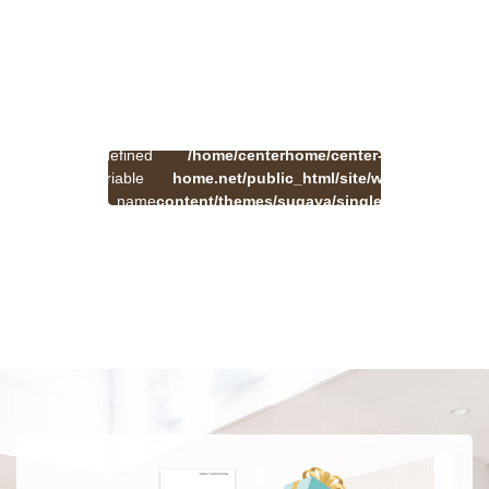
:
一
Undefined
/home/centerhome/center-
on
覧
Warning
variable
home.net/public_html/site/wp-
41
line
へ
$cat_name
content/themes/sugaya/single.php
戻
in
る