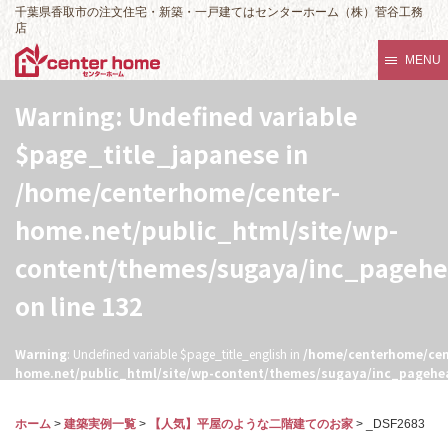
千葉県香取市の注文住宅・新築・一戸建てはセンターホーム（株）菅谷工務
店
MENU
Warning
: Undefined variable
$page_title_japanese in
/home/centerhome/center-
home.net/public_html/site/wp-
content/themes/sugaya/inc_pageh
on line
132
Warning
: Undefined variable $page_title_english in
/home/centerhome/cen
home.net/public_html/site/wp-content/themes/sugaya/inc_pagehe
132
ホーム
>
建築実例一覧
>
【人気】平屋のような二階建てのお家
>
_DSF2683