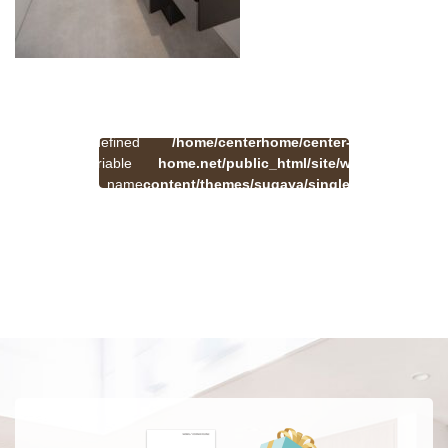
:
一
Undefined
/home/centerhome/center-
on
覧
Warning
variable
home.net/public_html/site/wp-
41
line
へ
$cat_name
content/themes/sugaya/single.php
戻
in
る