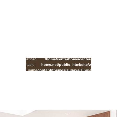
:
一
Undefined
/home/centerhome/center-
on
覧
Warning
variable
home.net/public_html/site/wp-
41
line
へ
$cat_name
content/themes/sugaya/single.php
戻
in
る