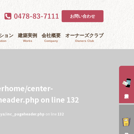
お問い合わせ
ｰション
建築実例
会社概要
オーナーズクラブ
tion
Works
Company
Owners Club
erhome/center-
header.php
on line
132
aya/inc_pageheader.php
on line
132