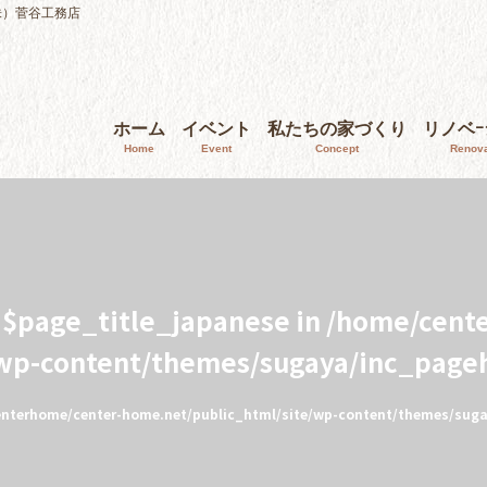
株）菅谷工務店
ホーム
イベント
私たちの家づくり
リノベ
Home
Event
Concept
Renova
e $page_title_japanese in
/home/cent
/wp-content/themes/sugaya/inc_page
nterhome/center-home.net/public_html/site/wp-content/themes/sug