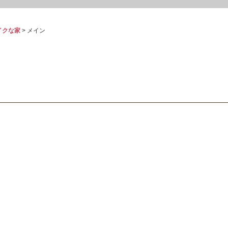
イクな家
>
メイン