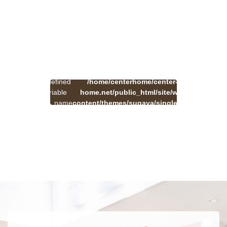
:
一
Undefined
/home/centerhome/center-
on
覧
Warning
variable
home.net/public_html/site/wp-
41
line
へ
$cat_name
content/themes/sugaya/single.php
戻
in
る