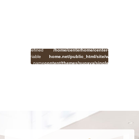
:
一
Undefined
/home/centerhome/center-
on
覧
Warning
variable
home.net/public_html/site/wp-
41
line
へ
$cat_name
content/themes/sugaya/single.php
戻
in
る