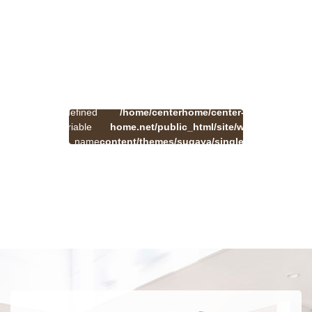
:
一
Undefined
/home/centerhome/center-
on
覧
Warning
variable
home.net/public_html/site/wp-
41
line
へ
$cat_name
content/themes/sugaya/single.php
戻
in
る