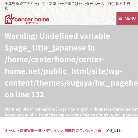
千葉県香取市の注文住宅・新築・一戸建てはセンターホーム（株）菅谷工務
店
MENU
Warning
: Undefined variable
$page_title_japanese in
/home/centerhome/center-
home.net/public_html/site/wp-
content/themes/sugaya/inc_pageh
on line
132
Warning
: Undefined variable $page_title_english in
/home/centerhome/cen
home.net/public_html/site/wp-content/themes/sugaya/inc_pagehe
132
ホーム
>
建築実例一覧
>
デザインと機能性にこだわった家
>
IMG_5119