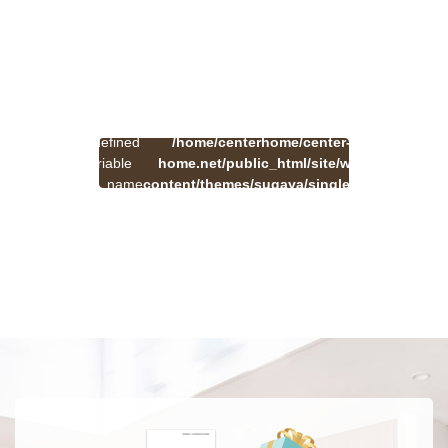
:
一
Undefined
/home/centerhome/center-
on
覧
Warning
variable
home.net/public_html/site/wp-
41
line
へ
$cat_name
content/themes/sugaya/single.php
戻
in
る