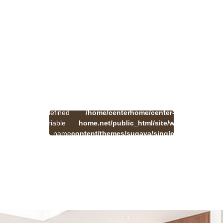
:
一
Undefined
/home/centerhome/center-
on
覧
Warning
variable
home.net/public_html/site/wp-
41
line
へ
$cat_name
content/themes/sugaya/single.php
戻
in
る