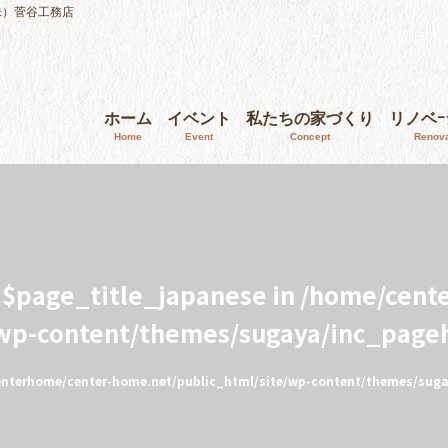
株）菅谷工務店
ホーム
イベント
私たちの家づくり
リノベ
Home
Event
Concept
Renova
e $page_title_japanese in
/home/cent
/wp-content/themes/sugaya/inc_page
nterhome/center-home.net/public_html/site/wp-content/themes/sug