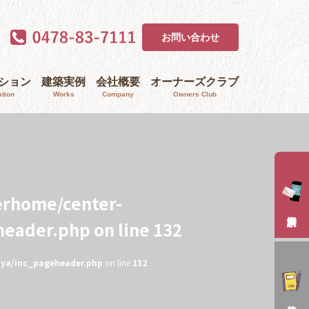
お問い合わせ
ｰション
建築実例
会社概要
オーナーズクラブ
tion
Works
Company
Owners Club
erhome/center-
header.php
on line
132
aya/inc_pageheader.php
on line
132