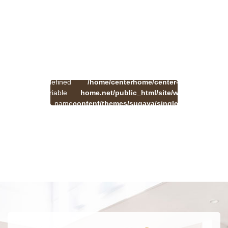
:
一
Undefined
/home/centerhome/center-
on
覧
Warning
variable
home.net/public_html/site/wp-
41
line
へ
$cat_name
content/themes/sugaya/single.php
戻
in
る