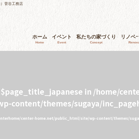
株）菅谷工務店
ホーム
イベント
私たちの家づくり
リノベ
Home
Event
Concept
Renova
e $page_title_japanese in
/home/cent
/wp-content/themes/sugaya/inc_page
nterhome/center-home.net/public_html/site/wp-content/themes/sug