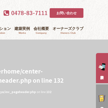
お問い合わせ
ｰション
建築実例
会社概要
オーナーズクラブ
tion
Works
Company
Owners Club
erhome/center-
header.php
on line
132
aya/inc_pageheader.php
on line
132