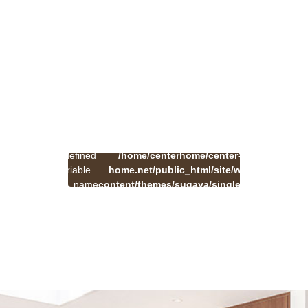
:
一
Undefined
/home/centerhome/center-
on
覧
Warning
variable
home.net/public_html/site/wp-
41
line
へ
$cat_name
content/themes/sugaya/single.php
戻
in
る