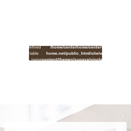
:
一
Undefined
/home/centerhome/center-
on
覧
Warning
variable
home.net/public_html/site/wp-
41
line
へ
$cat_name
content/themes/sugaya/single.php
戻
in
る