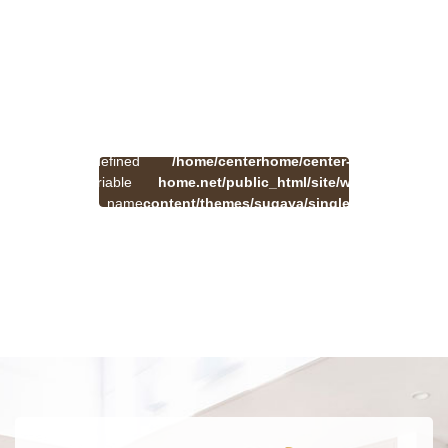
:
一
Undefined
/home/centerhome/center-
on
覧
Warning
variable
home.net/public_html/site/wp-
41
line
へ
$cat_name
content/themes/sugaya/single.php
戻
in
る