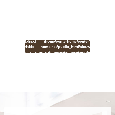
:
一
Undefined
/home/centerhome/center-
on
覧
Warning
variable
home.net/public_html/site/wp-
41
line
へ
$cat_name
content/themes/sugaya/single.php
戻
in
る