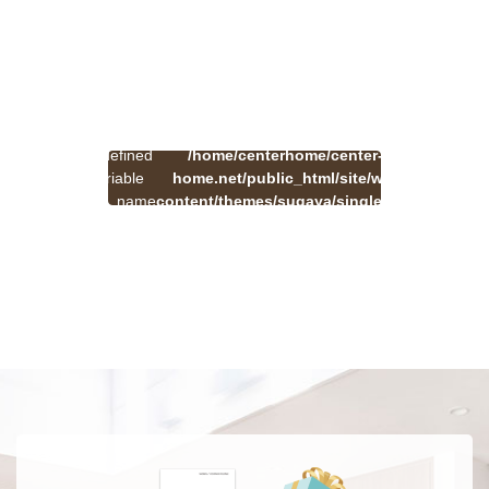
:
一
Undefined
/home/centerhome/center-
on
覧
Warning
variable
home.net/public_html/site/wp-
41
line
へ
$cat_name
content/themes/sugaya/single.php
戻
in
る