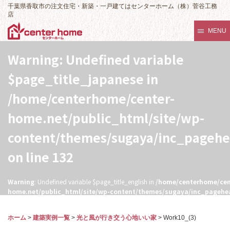
千葉県香取市の注文住宅・新築・一戸建てはセンターホーム（株）菅谷工務
店
MENU
Warning
: Undefined variable
$page_title_japanese in
/home/centerhome/center-
home.net/public_html/site/wp-
content/themes/sugaya/inc_pageh
on line
132
Warning
: Undefined variable $page_title_english in
/home/centerhome/cen
home.net/public_html/site/wp-content/themes/sugaya/inc_pagehe
132
ホーム
>
建築実例一覧
>
光と風が行き交う心地いい家
>
Work10_(3)