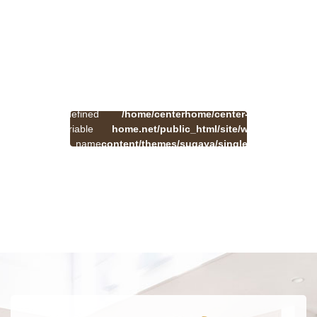
:
一
Undefined
/home/centerhome/center-
on
覧
Warning
variable
home.net/public_html/site/wp-
41
line
へ
$cat_name
content/themes/sugaya/single.php
戻
in
る