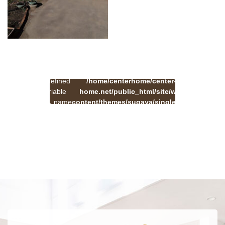
:
一
Undefined
/home/centerhome/center-
on
覧
Warning
variable
home.net/public_html/site/wp-
41
line
へ
$cat_name
content/themes/sugaya/single.php
戻
in
る