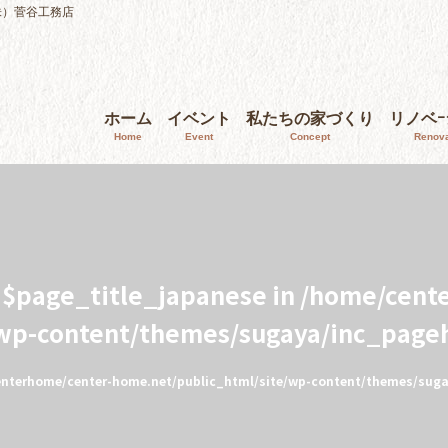
株）菅谷工務店
ホーム
イベント
私たちの家づくり
リノベ
Home
Event
Concept
Renova
e $page_title_japanese in
/home/cent
/wp-content/themes/sugaya/inc_page
nterhome/center-home.net/public_html/site/wp-content/themes/sug