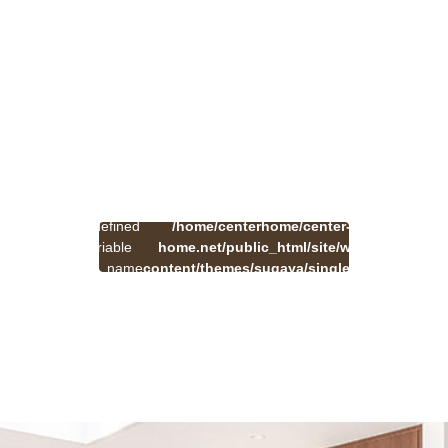
:
一
Undefined
/home/centerhome/center-
on
覧
Warning
variable
home.net/public_html/site/wp-
41
line
へ
$cat_name
content/themes/sugaya/single.php
戻
in
る