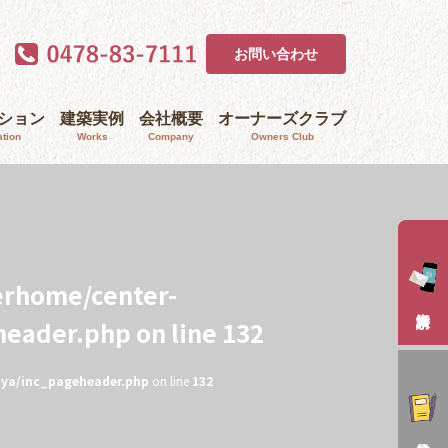
お問い合わせ
ｰション
建築実例
会社概要
オーナーズクラブ
tion
Works
Company
Owners Club
erhome/center-
header.php
on line
132
aya/inc_pageheader.php
on line
132