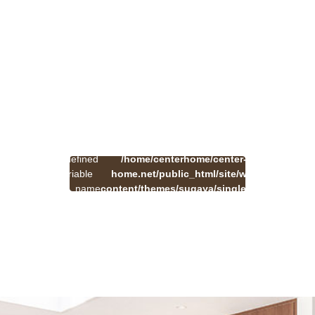
:
一
Undefined
/home/centerhome/center-
on
覧
Warning
variable
home.net/public_html/site/wp-
41
line
へ
$cat_name
content/themes/sugaya/single.php
戻
in
る