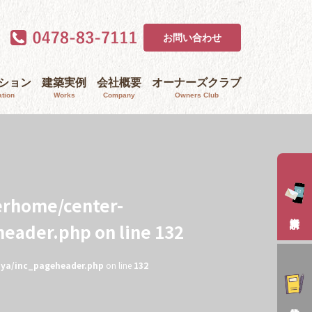
お問い合わせ
ｰション
建築実例
会社概要
オーナーズクラブ
tion
Works
Company
Owners Club
erhome/center-
header.php
on line
132
aya/inc_pageheader.php
on line
132