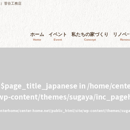
株）菅谷工務店
ホーム
イベント
私たちの家づくり
リノベ
Home
Event
Concept
Renova
e $page_title_japanese in
/home/cent
/wp-content/themes/sugaya/inc_page
nterhome/center-home.net/public_html/site/wp-content/themes/sug