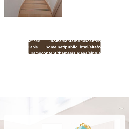
:
一
Undefined
/home/centerhome/center-
on
覧
Warning
variable
home.net/public_html/site/wp-
41
line
へ
$cat_name
content/themes/sugaya/single.php
戻
in
る