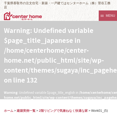
千葉県香取市の注文住宅・新築・一戸建てはセンターホーム（株）菅谷工務
店
MENU
Warning
: Undefined variable
$page_title_japanese in
/home/centerhome/center-
home.net/public_html/site/wp-
content/themes/sugaya/inc_pageh
on line
132
Warning
: Undefined variable $page_title_english in
/home/centerhome/cen
home.net/public_html/site/wp-content/themes/sugaya/inc_pagehe
132
ホーム
>
建築実例一覧
>
2階リビングで気兼ねなく快適な家
>
Work01_(5)