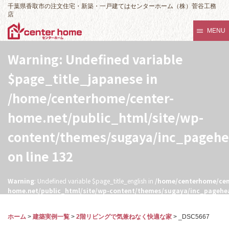
千葉県香取市の注文住宅・新築・一戸建てはセンターホーム（株）菅谷工務
店
MENU
Warning
: Undefined variable
$page_title_japanese in
/home/centerhome/center-
home.net/public_html/site/wp-
content/themes/sugaya/inc_pageh
on line
132
Warning
: Undefined variable $page_title_english in
/home/centerhome/cen
home.net/public_html/site/wp-content/themes/sugaya/inc_pagehe
132
ホーム
>
建築実例一覧
>
2階リビングで気兼ねなく快適な家
>
_DSC5667