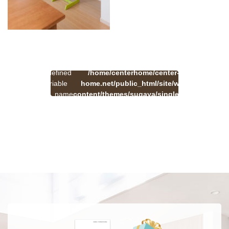
:
一
Undefined
/home/centerhome/center-
on
覧
Warning
variable
home.net/public_html/site/wp-
41
line
へ
$cat_name
content/themes/sugaya/single.php
戻
in
る