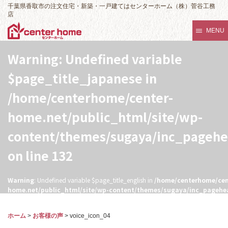
千葉県香取市の注文住宅・新築・一戸建てはセンターホーム（株）菅谷工務
店
MENU
Warning
: Undefined variable
$page_title_japanese in
/home/centerhome/center-
home.net/public_html/site/wp-
content/themes/sugaya/inc_pageh
on line
132
Warning
: Undefined variable $page_title_english in
/home/centerhome/cen
home.net/public_html/site/wp-content/themes/sugaya/inc_pagehe
132
ホーム
>
お客様の声
>
voice_icon_04