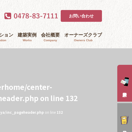
お問い合わせ
ｰション
建築実例
会社概要
オーナーズクラブ
tion
Works
Company
Owners Club
erhome/center-
header.php
on line
132
aya/inc_pageheader.php
on line
132