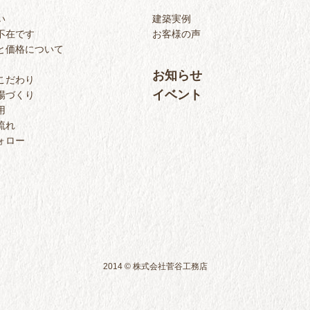
い
建築実例
不在です
お客様の声
と価格について
お知らせ
こだわり
イベント
場づくり
用
流れ
ォロー
2014 © 株式会社菅谷工務店