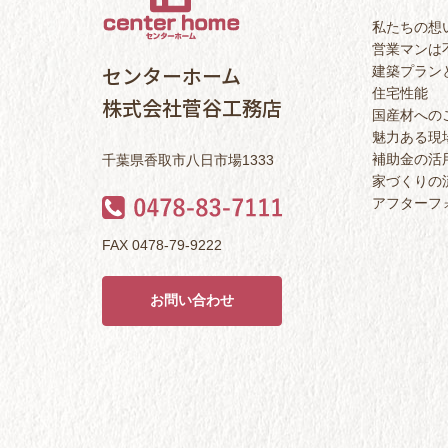
私たちの想
営業マンは
センターホーム
建築プラン
住宅性能
株式会社菅谷工務店
国産材への
魅力ある現
補助金の活
千葉県香取市八日市場1333
家づくりの
アフターフ
FAX 0478-79-9222
お問い合わせ