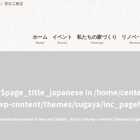
株）菅谷工務店
ホーム
イベント
私たちの家づくり
リノベ
Home
Event
Concept
Renova
e $page_title_japanese in
/home/cent
/wp-content/themes/sugaya/inc_page
nterhome/center-home.net/public_html/site/wp-content/themes/sug