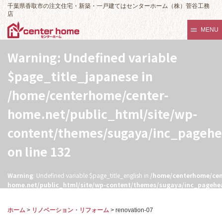
千葉県香取市の注文住宅・新築・一戸建てはセンターホーム（株）菅谷工務
店
MENU
Warning
: Undefined variable
$page_title_japanese in
/home/centerhome/center-
home.net/public_html/site/wp-
content/themes/sugaya/inc_pageh
on line
132
Warning
: Undefined variable $page_title_english in
/home/centerhome/cen
home.net/public_html/site/wp-content/themes/sugaya/inc_pagehe
132
ホーム
>
リノベーション・リフォーム
>
renovation-07