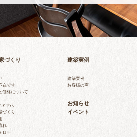
家づくり
建築実例
い
建築実例
不在です
お客様の声
と価格について
お知らせ
こだわり
イベント
場づくり
用
流れ
ォロー