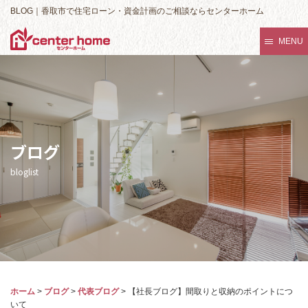
BLOG｜香取市で住宅ローン・資金計画のご相談ならセンターホーム
MENU
ブログ
bloglist
ホーム
>
ブログ
>
代表ブログ
>
【社長ブログ】間取りと収納のポイントにつ
いて