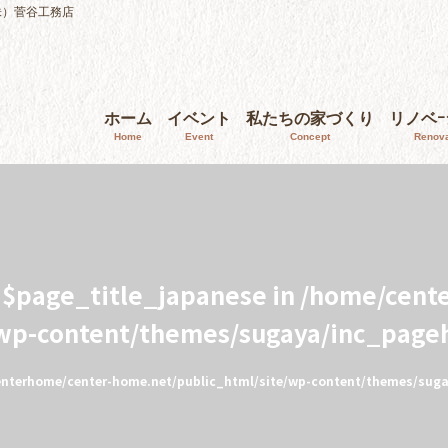
株）菅谷工務店
ホーム
イベント
私たちの家づくり
リノベ
Home
Event
Concept
Renova
e $page_title_japanese in
/home/cent
/wp-content/themes/sugaya/inc_page
nterhome/center-home.net/public_html/site/wp-content/themes/sug