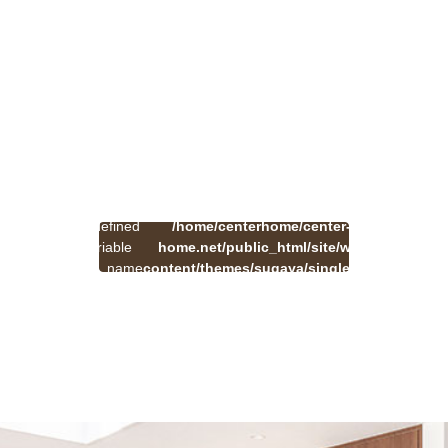
:
一
Undefined
/home/centerhome/center-
on
覧
Warning
variable
home.net/public_html/site/wp-
41
line
へ
$cat_name
content/themes/sugaya/single.php
戻
in
る