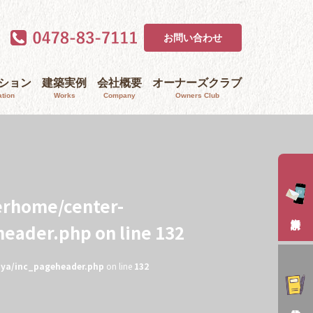
お問い合わせ
ｰション
建築実例
会社概要
オーナーズクラブ
tion
Works
Company
Owners Club
erhome/center-
header.php
on line
132
aya/inc_pageheader.php
on line
132