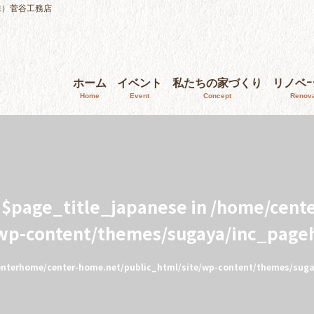
株）菅谷工務店
ホーム
イベント
私たちの家づくり
リノベ
Home
Event
Concept
Renova
e $page_title_japanese in
/home/cent
/wp-content/themes/sugaya/inc_page
nterhome/center-home.net/public_html/site/wp-content/themes/sug