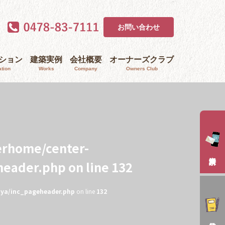
お問い合わせ
ｰション
建築実例
会社概要
オーナーズクラブ
tion
Works
Company
Owners Club
erhome/center-
header.php
on line
132
aya/inc_pageheader.php
on line
132