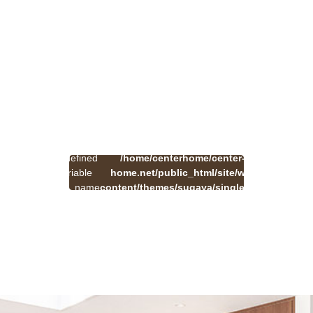
:
一
Undefined
/home/centerhome/center-
on
覧
Warning
variable
home.net/public_html/site/wp-
41
line
へ
$cat_name
content/themes/sugaya/single.php
戻
in
る