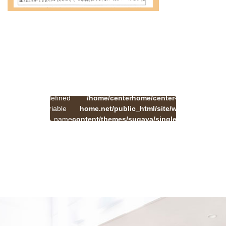
:
一
Undefined
/home/centerhome/center-
on
覧
Warning
variable
home.net/public_html/site/wp-
41
line
へ
$cat_name
content/themes/sugaya/single.php
戻
in
る