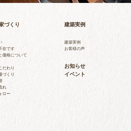
家づくり
建築実例
い
建築実例
不在です
お客様の声
と価格について
お知らせ
こだわり
イベント
場づくり
用
流れ
ォロー