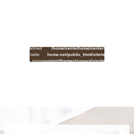
:
一
Undefined
/home/centerhome/center-
on
覧
Warning
variable
home.net/public_html/site/wp-
41
line
へ
$cat_name
content/themes/sugaya/single.php
戻
in
る