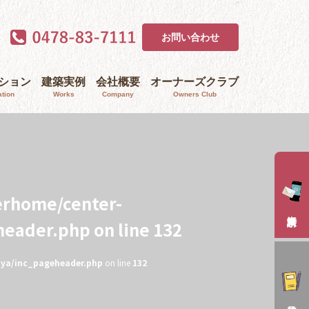
お問い合わせ
ｰション
建築実例
会社概要
オーナーズクラブ
tion
Works
Company
Owners Club
erhome/center-
header.php
on line
132
aya/inc_pageheader.php
on line
132