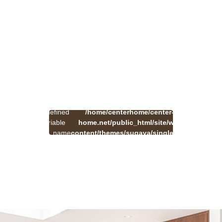
:
一
Undefined
/home/centerhome/center-
on
覧
Warning
variable
home.net/public_html/site/wp-
41
line
へ
$cat_name
content/themes/sugaya/single.php
戻
in
る