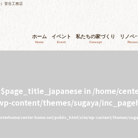
株）菅谷工務店
ホーム
イベント
私たちの家づくり
リノベ
Home
Event
Concept
Renova
e $page_title_japanese in
/home/cent
/wp-content/themes/sugaya/inc_page
nterhome/center-home.net/public_html/site/wp-content/themes/sug