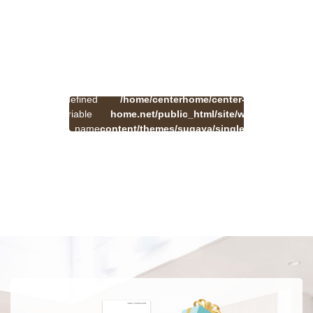
:
一
Undefined
/home/centerhome/center-
on
覧
Warning
variable
home.net/public_html/site/wp-
41
line
へ
$cat_name
content/themes/sugaya/single.php
戻
in
る