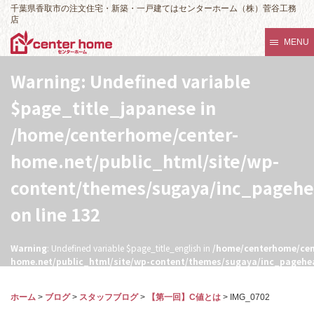
千葉県香取市の注文住宅・新築・一戸建てはセンターホーム（株）菅谷工務
店
MENU
Warning
: Undefined variable
$page_title_japanese in
/home/centerhome/center-
home.net/public_html/site/wp-
content/themes/sugaya/inc_pageh
on line
132
Warning
: Undefined variable $page_title_english in
/home/centerhome/cen
home.net/public_html/site/wp-content/themes/sugaya/inc_pagehe
132
ホーム
>
ブログ
>
スタッフブログ
>
【第一回】C値とは
>
IMG_0702