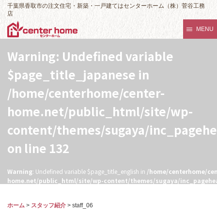
千葉県香取市の注文住宅・新築・一戸建てはセンターホーム（株）菅谷工務
店
MENU
Warning
: Undefined variable
$page_title_japanese in
/home/centerhome/center-
home.net/public_html/site/wp-
content/themes/sugaya/inc_pageh
on line
132
Warning
: Undefined variable $page_title_english in
/home/centerhome/cen
home.net/public_html/site/wp-content/themes/sugaya/inc_pagehe
132
ホーム
>
スタッフ紹介
>
staff_06