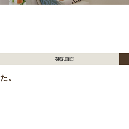
確認画面
した。