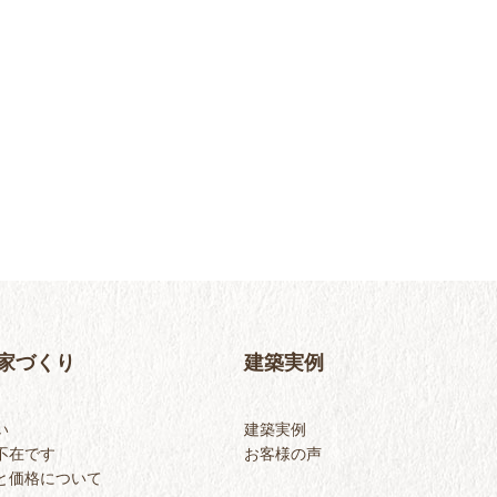
家づくり
建築実例
い
建築実例
不在です
お客様の声
と価格について